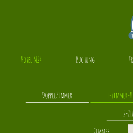
Hotel M24
Buchung
F
Doppelzimmer
1-Zimmer-H
2-Z
Zimmer