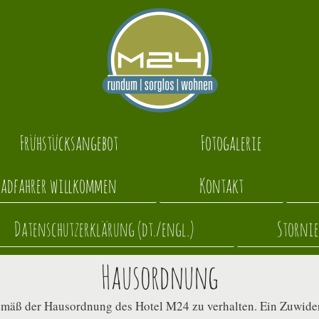
Frühstücksangebot
Fotogalerie
Radfahrer willkommen
Kontakt
Datenschutzerklärung (dt./engl.)
Storni
Hausordnung
h gemäß der Hausordnung des Hotel M24 zu verhalten. Ein Zuwi