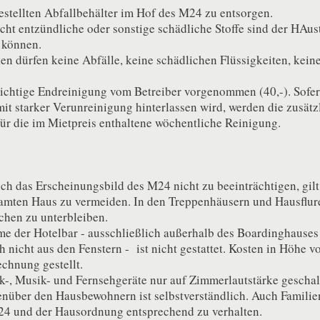
gestellten Abfallbehälter im Hof des M24 zu entsorgen.
icht entzündliche oder sonstige schädliche Stoffe sind der HAu
 können.
ken dürfen keine Abfälle, keine schädlichen Flüssigkeiten, kein
flichtige Endreinigung vom Betreiber vorgenommen (40,-). Sofe
it starker Verunreinigung hinterlassen wird, werden die zusät
für die im Mietpreis enthaltene wöchentliche Reinigung.
 das Erscheinungsbild des M24 nicht zu beeinträchtigen, gilt 
samten Haus zu vermeiden. In den Treppenhäusern und Hausflu
chen zu unterbleiben.
e der Hotelbar - ausschließlich außerhalb des Boardinghauses
nicht aus den Fenstern - ist nicht gestattet. Kosten in Höhe v
chnung gestellt.
k-, Musik- und Fernsehgeräte nur auf Zimmerlautstärke geschalt
enüber den Hausbewohnern ist selbstverständlich. Auch Famil
24 und der Hausordnung entsprechend zu verhalten.